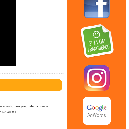
ira, wi-fi, garagem, café da manhã.
P: 62040-805