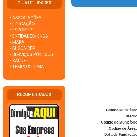
GUIA UTILIDADES
• ASSOCIAÇÕES
• EDUCAÇÃO
• ESPORTES
• ENTIDADES/ONGS
• MAPA
• BUSCA CEP
• SERVIÇOS PÚBLICOS
• SAÚDE
• TEMPO & CLIMA
RECOMENDADOS
Cidade/Município:
Estado:
Código do Município:
Código de Área:
Data de Fundação: