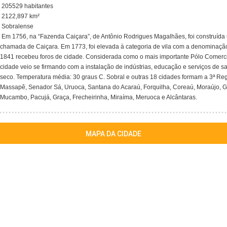
205529 habitantes
2122,897 km²
Sobralense
Em 1756, na “Fazenda Caiçara”, de Antônio Rodrigues Magalhães, foi construída 
chamada de Caiçara. Em 1773, foi elevada à categoria de vila com a denominação 
1841 recebeu foros de cidade. Considerada como o mais importante Pólo Comerci
cidade veio se firmando com a instalação de indústrias, educação e serviços de sa
seco. Temperatura média: 30 graus C. Sobral e outras 18 cidades formam a 3ª Reg
Massapê, Senador Sá, Uruoca, Santana do Acaraú, Forquilha, Coreaú, Moraújo, Gro
Mucambo, Pacujá, Graça, Frecheirinha, Miraíma, Meruoca e Alcântaras.
MAPA DA CIDADE