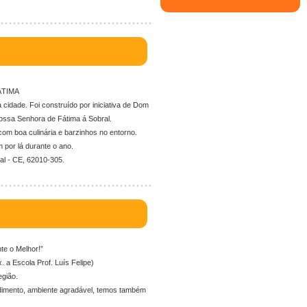
ÁTIMA
idade. Foi construído por iniciativa de Dom
ossa Senhora de Fátima á Sobral.
com boa culinária e barzinhos no entorno.
 por lá durante o ano.
al - CE, 62010-305.
 o Melhor!”
. a Escola Prof. Luís Felipe)
egião.
ndimento, ambiente agradável, temos também