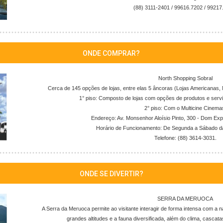
(88) 3111-2401 / 99616.7202 / 99217
ONDE COMPRAR?
North Shopping Sobral
Cerca de 145 opções de lojas, entre elas 5 âncoras (Lojas Americanas, Ma
1° piso: Composto de lojas com opções de produtos e serv
2° piso: Com o Multicine Cinema
Endereço: Av. Monsenhor Aloísio Pinto, 300 - Dom Ex
Horário de Funcionamento: De Segunda a Sábado da
Telefone: (88) 3614-3031.
ONDE SE DIVERTIR?
SERRA DA MERUOCA
A Serra da Meruoca permite ao visitante interagir de forma intensa com a 
grandes altitudes e a fauna diversificada, além do clima, cascata