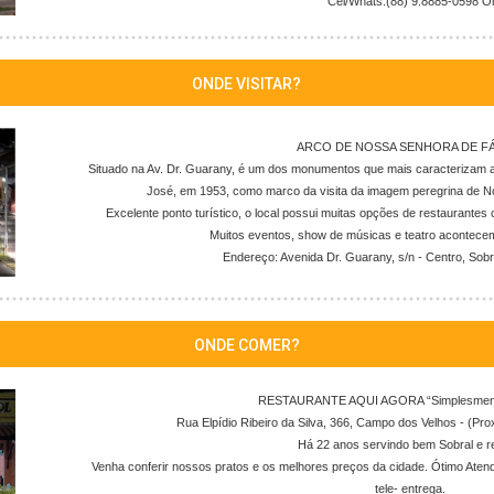
Cel/Whats:(88) 9.8885-0598 Oi
ONDE VISITAR?
ARCO DE NOSSA SENHORA DE F
Situado na Av. Dr. Guarany, é um dos monumentos que mais caracterizam a c
José, em 1953, como marco da visita da imagem peregrina de N
Excelente ponto turístico, o local possui muitas opções de restaurantes 
Muitos eventos, show de músicas e teatro acontecem
Endereço: Avenida Dr. Guarany, s/n - Centro, Sobr
ONDE COMER?
RESTAURANTE AQUI AGORA “Simplesmente
Rua Elpídio Ribeiro da Silva, 366, Campo dos Velhos - (Prox
Há 22 anos servindo bem Sobral e r
Venha conferir nossos pratos e os melhores preços da cidade. Ótimo Ate
tele- entrega.