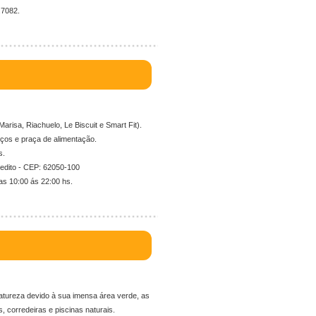
.7082.
risa, Riachuelo, Le Biscuit e Smart Fit).
iços e praça de alimentação.
s.
pedito - CEP: 62050-100
s 10:00 ás 22:00 hs.
natureza devido à sua imensa área verde, as
s, corredeiras e piscinas naturais.