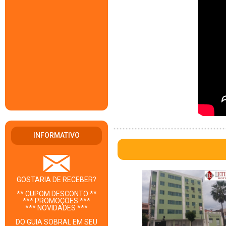
INFORMATIVO
GOSTARIA DE RECEBER?
** CUPOM DESCONTO **
*** PROMOÇÕES ***
*** NOVIDADES ***
DO GUIA SOBRAL EM SEU