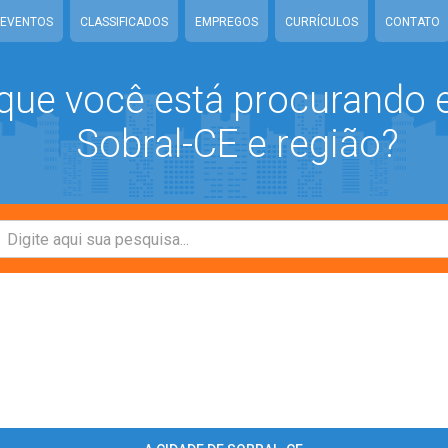
EVENTOS
CLASSIFICADOS
EMPREGOS
CURRÍCULOS
CONTATO
que você está procurando
Sobral-CE e região?