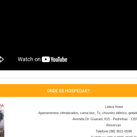
ONDE SE HOSPEDAR?
Letiva Hotel
Apartamentos climatizados, cama box, Tv, chuveiro elétrico, gelade
Avenida Dr. Guarani, 815 - Pedrinhas - CE
Reservas
Telefone:(88) 3611-0598