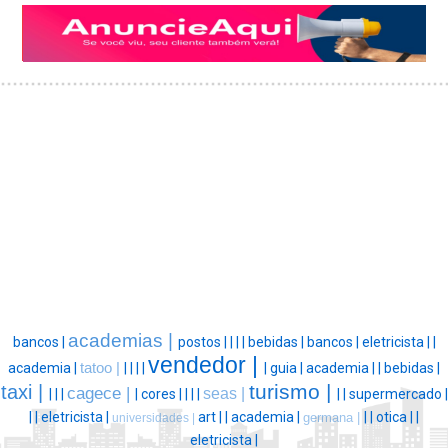
academias |
bancos |
postos |
|
|
|
bebidas |
bancos |
eletricista |
|
vendedor |
academia |
tatoo |
|
|
|
|
|
guia |
academia |
|
bebidas |
turismo |
taxi |
cagece |
seas |
|
|
|
|
cores |
|
|
|
|
|
supermercado |
|
|
eletricista |
art |
|
academia |
|
|
otica |
|
germana |
universidades |
eletricista |