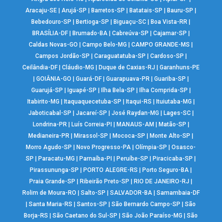
Aracaju-SE
|
Arujá-SP
|
Barretos-SP
|
Batatais-SP
|
Bauru-SP
|
Bebedouro-SP
|
Bertioga-SP
|
Biguaçu-SC
|
Boa Vista-RR
|
BRASÍLIA-DF
|
Brumado-BA
|
Cabreúva-SP
|
Cajamar-SP
|
Caldas Novas-GO
|
Campo Belo-MG
|
CAMPO GRANDE-MS
|
Campos Jordão-SP
|
Caraguatatuba-SP
|
Cardoso-SP
|
Ceilândia-DF
|
Cláudio-MG
|
Duque de Caxias-RJ
|
Garanhuns-PE
|
GOIÂNIA-GO
|
Guará-DF
|
Guarapuava-PR
|
Guariba-SP
|
Guarujá-SP
|
Iguapé-SP
|
Ilha Bela-SP
|
Ilha Comprida-SP
|
Itabirito-MG
|
Itaquaquecetuba-SP
|
Itaqui-RS
|
Ituiutaba-MG
|
Jaboticabal-SP
|
Jacareí-SP
|
José Raydan-MG
|
Lages-SC
|
Londrina-PR
|
Luís Correia-PI
|
MANAUS-AM
|
Matão-SP
|
Medianeira-PR
|
Mirassol-SP
|
Mococa-SP
|
Monte Alto-SP
|
Morro Agudo-SP
|
Novo Progresso-PA
|
Olímpia-SP
|
Osasco-
SP
|
Paracatu-MG
|
Parnaíba-PI
|
Peruíbe-SP
|
Piracicaba-SP
|
Pirassununga-SP
|
PORTO ALEGRE-RS
|
Porto Seguro-BA
|
Praia Grande-SP
|
Ribeirão Preto-SP
|
RIO DE JANEIRO-RJ
|
Rolim de Moura-RO
|
Salto-SP
|
SALVADOR-BA
|
Samambaia-DF
|
Santa Maria-RS
|
Santos-SP
|
São Bernardo Campo-SP
|
São
Borja-RS
|
São Caetano do Sul-SP
|
São João Paraíso-MG
|
São